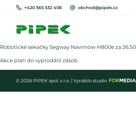
+420 565 532 406
obchod@pipek.cz
Robotické sekačky
Segway Navimow H800e
za 26.50
Akce platí do vyprodání zásob.
© 2026 PIPEK spol. s r.o. | Vyrobilo studio