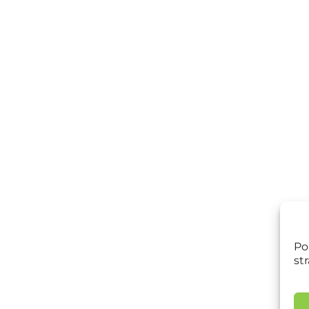
Po
st